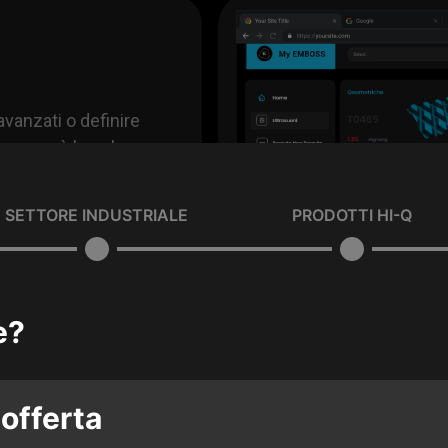
vanzati o definire
po non è banale.
 un vero e proprio
mato in-house che
SETTORE INDUSTRIALE
PRODOTTI HI-Q
ogliando un
capo del mondo. Il
per dare vita a
za, progettazione,
e?
 offerta