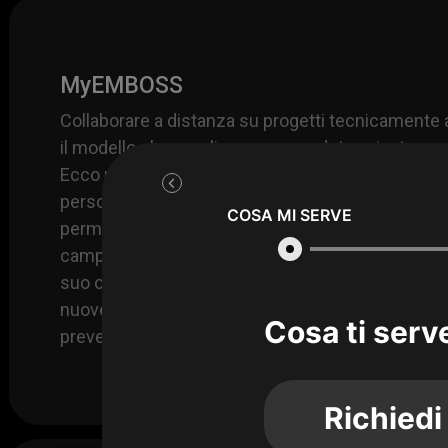
MyEMBOSS
Collaborare a distanza su progetti tecnicamente a
il modello che meglio serve a un determinato sco
Ecco perché abbiamo ideato il nostro MyEMBOSS,
personal styler di cilindri: un software program
COSA MI SERVE
permette di progettare un rullo a quattro mani, sf
campionario di pattern con clienti anche all’altro 
suo output può anche essere il punto di partenza 
nuove idee e nuovi modelli ornamentali. Consulen
Cosa ti serv
preventivi just-in-time a portata di click.
Richiedi