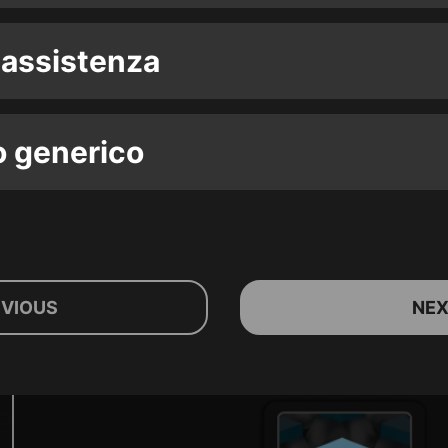
 assistenza
o generico
EVIOUS
NE