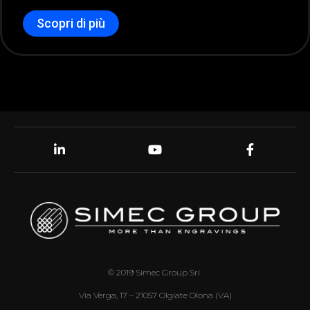
Scopri di più
© 2019 Simec Group Srl
Via Verga, 17 – 21057 Olgiate Olona (VA)