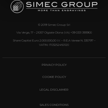
© 2019 Simec Group Srl
Via Verga, 17 – 21057 Olgiate Olona (VA) +39 0331 393900
Share Capital Euro 2.000.000,00 I.v. – R.E.A Varese N. 335797 –
VATIN
:
IT03252460120
PRIVACY POLICY
COOKIE POLICY
LEGAL DISCLAIMER
SALES CONDITIONS