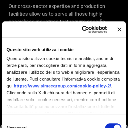
Our cross-sector expertise and production
facilities allow us to serve all those highly
specialised industries that require specific
know-how and ad-hoc technology. This means
offering cylinders with complex construction
characteristics and surface processing, as well
Questo sito web utilizza i cookie
as supporting the customer in defining the
Questo sito utilizza cookie tecnici e analitici, anche di
specifications of a distinguishing and functional
terze parti, per raccogliere dati in forma aggregata,
pattern that exactly meets their needs.
analizzare l’utilizzo del sito web e migliorare l’esperienza
dell’utente. Puoi consultare l’informativa cookie completa
These include industries such as
qui
https://www.simecgroup.com/cookie-policy-2/
.
pharmaceutical blistering, metal embossing and
Cliccando sulla X di chiusura del banner, ci permetti di
textile processing of different types and nature.
installare solo i cookie necessari, mentre con il bottone
“Accetta tutti” puoi autorizzare l’installazione di tutte le
tipologie di cookie. Utilizzando “Mostra dettagli” puoi
personalizzare il tuo consenso, anche in momenti
Selezione
successivi.
Necessari