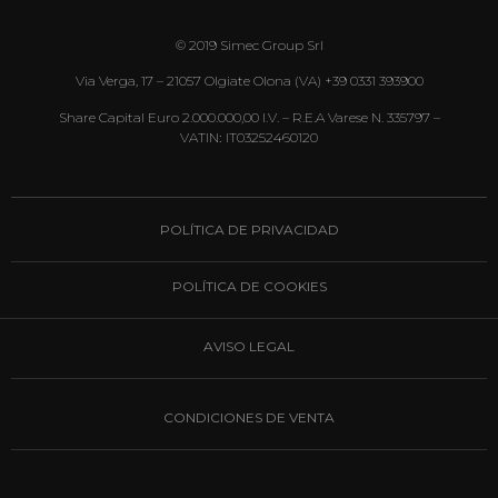
© 2019 Simec Group Srl
Via Verga, 17 – 21057 Olgiate Olona (VA) +39 0331 393900
Share Capital Euro 2.000.000,00 I.v. – R.E.A Varese N. 335797 –
VATIN
:
IT03252460120
POLÍTICA DE PRIVACIDAD
POLÍTICA DE COOKIES
AVISO LEGAL
CONDICIONES DE VENTA