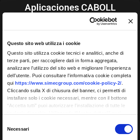
Aplicaciones CABOLL
MIRR
Questo sito web utilizza i cookie
SAND
Questo sito utilizza cookie tecnici e analitici, anche di
terze parti, per raccogliere dati in forma aggregata,
ANTI-STICK
analizzare l’utilizzo del sito web e migliorare l’esperienza
dell’utente. Puoi consultare l’informativa cookie completa
MICRO STRUCTURED
qui
https://www.simecgroup.com/cookie-policy-2/
.
Cliccando sulla X di chiusura del banner, ci permetti di
GRIND
installare solo i cookie necessari, mentre con il bottone
“Accetta tutti” puoi autorizzare l’installazione di tutte le
COATED
tipologie di cookie. Utilizzando “Mostra dettagli” puoi
personalizzare il tuo consenso, anche in momenti
Selezione
PRINT
successivi.
Necessari
del
consenso