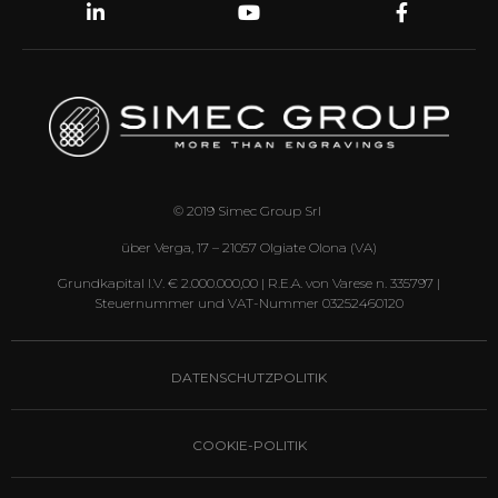
© 2019 Simec Group Srl
über Verga, 17 – 21057 Olgiate Olona (VA)
Grundkapital I.V. € 2.000.000,00 | R.E.A. von Varese n. 335797 |
Steuernummer und VAT-Nummer 03252460120
DATENSCHUTZPOLITIK
COOKIE-POLITIK