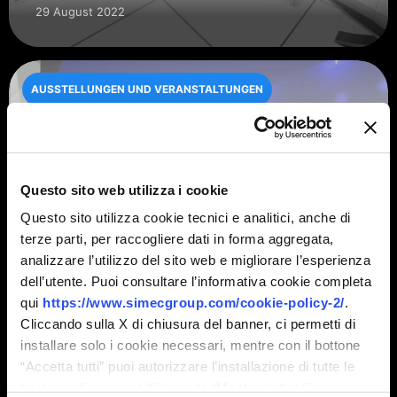
29 August 2022
AUSSTELLUNGEN UND VERANSTALTUNGEN
Questo sito web utilizza i cookie
Questo sito utilizza cookie tecnici e analitici, anche di
terze parti, per raccogliere dati in forma aggregata,
analizzare l’utilizzo del sito web e migliorare l’esperienza
dell’utente. Puoi consultare l’informativa cookie completa
qui
https://www.simecgroup.com/cookie-policy-2/
.
Cliccando sulla X di chiusura del banner, ci permetti di
PRINT4ALL
installare solo i cookie necessari, mentre con il bottone
3 Mai 2022
“Accetta tutti” puoi autorizzare l’installazione di tutte le
tipologie di cookie. Utilizzando “Mostra dettagli” puoi