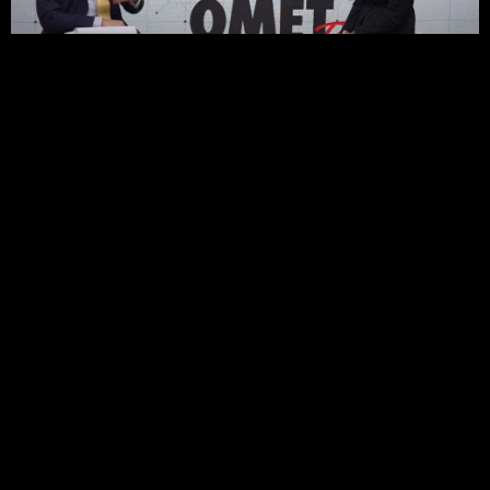
OmetTV – Laura Della Torre
Laura Della Torre Omet TV In der zwölften
Folge der OMET-TV-Webserie war Laura Della
Torre zu Gast, die den Zuschauern erläuterte,
wie das Prägen von
LEGGI TUTTO »