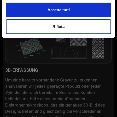
Unternehmen
*
Accetta tutti
Rifiuta
Website des Unternehmens
*
E-mail
*
3D-ERFASSUNG
Um eine bereits vorhandene Gravur zu erkennen,
analysieren wir jedes geprägte Produkt oder jeden
Zylinder, der sich bereits im Besitz des Kunden
Telefon
befindet, mit Hilfe eines hochauflösenden
Elektronenmikroskops, das ein genaues 3D-Bild des
Designs liefert und gleichzeitig die verschiedenen