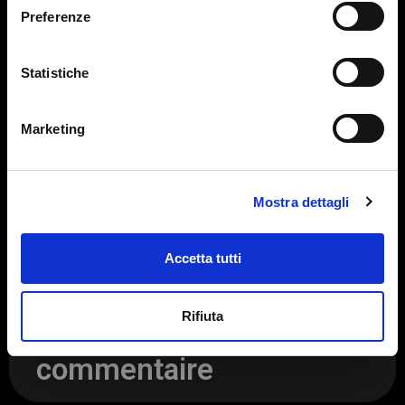
Preferenze
Statistiche
K-2022
Marketing
K 2022 K Dusseldorf™ le principal salon
mondial de l’industrie des plastiques et du
caoutchouc. Notre stand Nous avons assisté
Mostra dettagli
à K2022, où nous nous
Accetta tutti
LEGGI TUTTO »
Rifiuta
29 août 2022
Aucun
commentaire