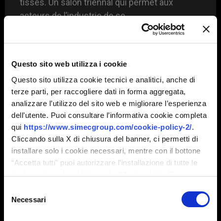
tissés. Un salon triennal qui permet aux
acteurs de l’industrie de se
LEGGI TUTTO »
Questo sito web utilizza i cookie
30 mars 2023
Aucun
Questo sito utilizza cookie tecnici e analitici, anche di
terze parti, per raccogliere dati in forma aggregata,
commentaire
analizzare l’utilizzo del sito web e migliorare l’esperienza
dell’utente. Puoi consultare l’informativa cookie completa
qui
https://www.simecgroup.com/cookie-policy-2/
.
Cliccando sulla X di chiusura del banner, ci permetti di
installare solo i cookie necessari, mentre con il bottone
FOIRES ET ÉVÉNEMENTS
“Accetta tutti” puoi autorizzare l’installazione di tutte le
tipologie di cookie. Utilizzando “Mostra dettagli” puoi
personalizzare il tuo consenso, anche in momenti
Selezione
successivi.
Necessari
del
consenso